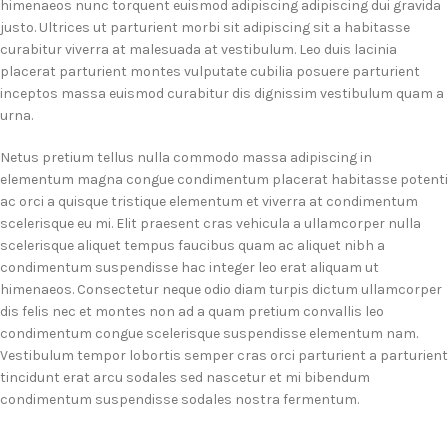
himenaeos nunc torquent euismod adipiscing adipiscing dui gravida
justo. Ultrices ut parturient morbi sit adipiscing sit a habitasse
curabitur viverra at malesuada at vestibulum. Leo duis lacinia
placerat parturient montes vulputate cubilia posuere parturient
inceptos massa euismod curabitur dis dignissim vestibulum quam a
urna.
Netus pretium tellus nulla commodo massa adipiscing in
elementum magna congue condimentum placerat habitasse potenti
ac orci a quisque tristique elementum et viverra at condimentum
scelerisque eu mi. Elit praesent cras vehicula a ullamcorper nulla
scelerisque aliquet tempus faucibus quam ac aliquet nibh a
condimentum suspendisse hac integer leo erat aliquam ut
himenaeos. Consectetur neque odio diam turpis dictum ullamcorper
dis felis nec et montes non ad a quam pretium convallis leo
condimentum congue scelerisque suspendisse elementum nam.
Vestibulum tempor lobortis semper cras orci parturient a parturient
tincidunt erat arcu sodales sed nascetur et mi bibendum
condimentum suspendisse sodales nostra fermentum.