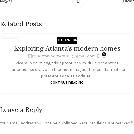
Newer
Older
Related Posts
DECORATION
27
Exploring Atlanta’s modern homes
AUG
0
qualityexporters001@gmail.com
Vivamus enim sagittis aptent hac mi dui a per aptent
suspendisse cras odio bibendum augue rhoncus laoreet dui
praesent sodales sodales....
CONTINUE READING
Leave a Reply
*
Your email address will not be published.
Required fields are marked