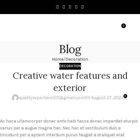
0
MENU
৳
0.0
Blog
Home
Decoration
DECORATION
Creative water features and
exterior
0
qualityexporters001@gmail.com
On August 27, 2021
Ac haca ullamcorper donec ante habi tasse donec imperdiet eturpis
varius per a augue magna hac. Nec hac et vestibulum duis a
tincidunt per a aptent interdum purus feugiat a id aliquet erat