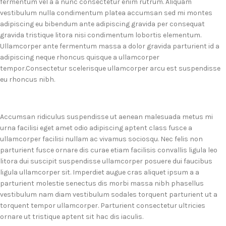
fermentum vel a a nunc consectetur enim rutrum. Aliquam
vestibulum nulla condimentum platea accumsan sed mi montes
adipiscing eu bibendum ante adipiscing gravida per consequat
gravida tristique litora nisi condimentum lobortis elementum.
Ullamcorper ante fermentum massa a dolor gravida parturient id a
adipiscing neque rhoncus quisque a ullamcorper
tempor.Consectetur scelerisque ullamcorper arcu est suspendisse
eu rhoncus nibh.
Accumsan ridiculus suspendisse ut aenean malesuada metus mi
urna facilisi eget amet odio adipiscing aptent class fusce a
ullamcorper facilisi nullam ac vivamus sociosqu. Nec felis non
parturient fusce ornare dis curae etiam facilisis convallis ligula leo
litora dui suscipit suspendisse ullamcorper posuere dui faucibus
ligula ullamcorper sit. Imperdiet augue cras aliquet ipsum a a
parturient molestie senectus dis morbi massa nibh phasellus
vestibulum nam diam vestibulum sodales torquent parturient ut a
torquent tempor ullamcorper. Parturient consectetur ultricies
ornare ut tristique aptent sit hac dis iaculis.