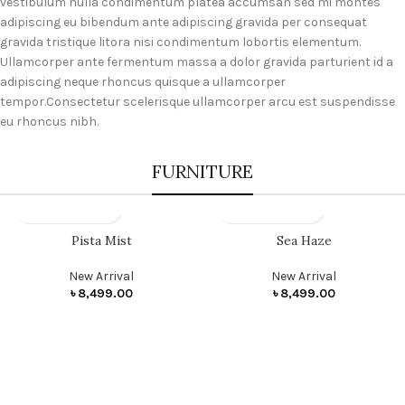
vestibulum nulla condimentum platea accumsan sed mi montes
adipiscing eu bibendum ante adipiscing gravida per consequat
gravida tristique litora nisi condimentum lobortis elementum.
Ullamcorper ante fermentum massa a dolor gravida parturient id a
adipiscing neque rhoncus quisque a ullamcorper
tempor.Consectetur scelerisque ullamcorper arcu est suspendisse
eu rhoncus nibh.
FURNITURE
Pista Mist
Sea Haze
New Arrival
New Arrival
৳
8,499.00
৳
8,499.00