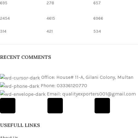
695
278
657
2454
4615
6966
314
421
534
RECENT COMMENTS
Office: House# 11-A, Gilani Colony, Multan
Phone: 03336120770
Email: qualityexporters001@gmail.com
USEFULL LINKS
About Us